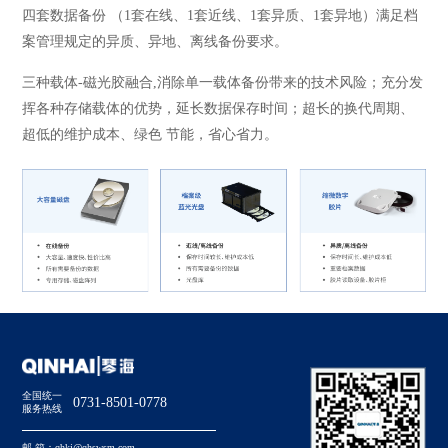
四套数据备份 （1套在线、1套近线、1套异质、1套异地）满足档
案管理规定的异质、异地、离线备份要求。
三种载体-磁光胶融合,消除单一载体备份带来的技术风险；充分发
挥各种存储载体的优势，延长数据保存时间；超长的换代周期、
超低的维护成本、绿色 节能，省心省力。
全国统一
0731-8501-0778
服务热线
邮 箱：
qhkj@qhswsm.com